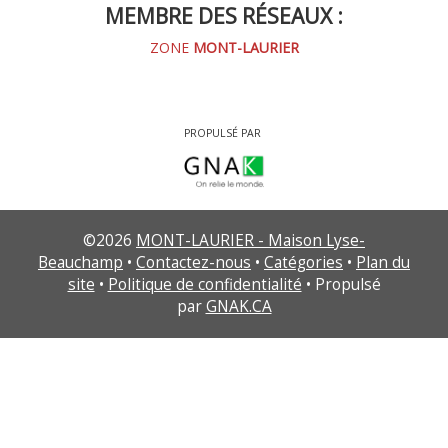
MEMBRE DES RÉSEAUX :
ZONE
MONT-LAURIER
PROPULSÉ PAR
©
2026
MONT-LAURIER - Maison Lyse-
Beauchamp
•
Contactez-nous
•
Catégories
•
Plan du
site
•
Politique de confidentialité
• Propulsé
par
GNAK.CA